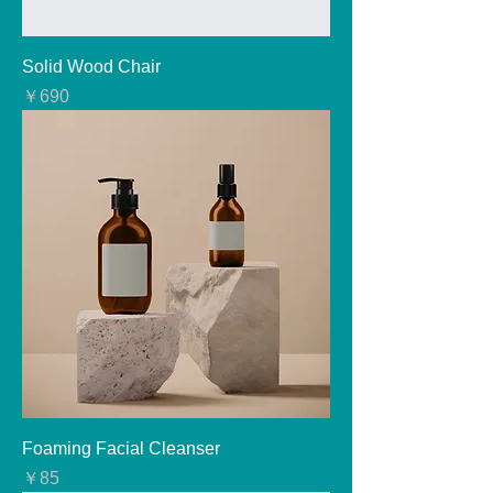
Solid Wood Chair
価格
￥690
Foaming Facial Cleanser
価格
￥85