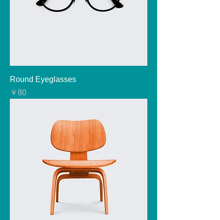
Round Eyeglasses
価格
￥80