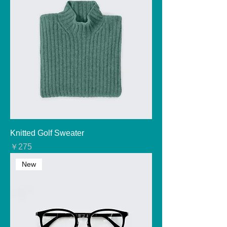
Knitted Golf Sweater
価格
￥275
New