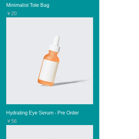
Minimalist Tote Bag
価格
￥20
Hydrating Eye Serum - Pre Order
価格
￥56