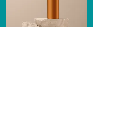
Stainless Steel Water Bottle
価格
￥199