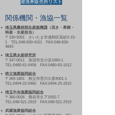
遊漁券販売所リスト
関係機関・漁協一覧
埼玉県農林部生産振興課
（花き・果樹・
特産・水産担当）
〒330-9301 さいたま市浦和区高砂3-15-
1 TEL:
048-830-4151
FAX:
048-830-
4843
埼玉県水産研究所
〒347-0011 加須市北小浜1060-1
TEL:
0480-61-0458
FAX:
0480-63-1012
秩父漁業協同組合
〒369-1801 秩父市荒川久那4001-1
TEL:
0494-22-0460
FAX:
0494-25-2615
埼玉中央漁業協同組合
〒360-0026 熊谷市久下1692-7
TEL:
048-521-2919
FAX:
048-521-2919
武蔵漁業協同組合