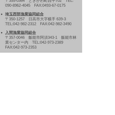
〒355-0364 ときがわ町西平702 TEL:
090-8962-4045
FAX:
0493-67-0175
埼玉西部漁業協同組合
〒350-1257 日高市大字横手 639-3
TEL:
042-982-2312
FAX:
042-982-3490
入間漁業協同組合
〒357-0046 飯能市阿須343-1 飯能市林
業センター内 TEL:
042-973-2389
FAX:
042-973-2353
埼玉南部漁業協同組合
〒330-0802 さいたま市大宮区宮町2-
47 TEL:
048-642-5706
FAX:
048-729-
4748
児玉郡市漁業協同組合
〒367-0051 本庄市本庄4-8-33
TEL:
0495-22-3950
FAX:
0495-22-3950
埼玉県北部漁業協同組合
〒348-0045 羽生市下岩瀬92（田中方）
TEL:
090-4927-4152