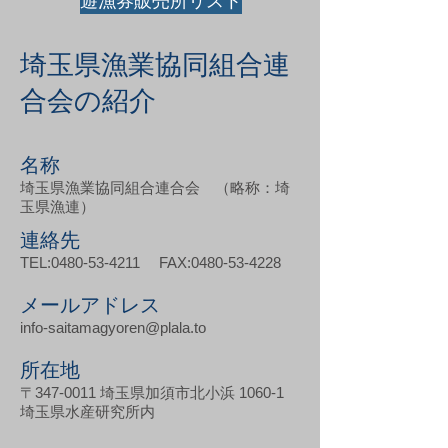
遊漁券販売所リスト
埼玉県漁業協同組合連
合会の紹介
名称
埼玉県漁業協同組合連合会 （略称：埼
玉県漁連）
連絡先
TEL:
0480-53-4211
FAX:
0480-53-4228
メールアドレス
info-saitamagyoren@plala.to
所在地
〒347-0011 埼玉県加須市北小浜 1060-1
埼玉県水産研究所内