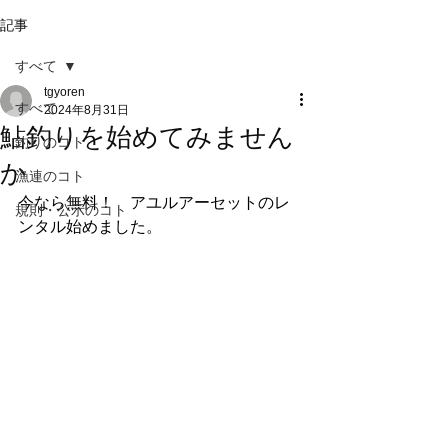
記事
すべて
tgyoren
すべて
2024年8月31日
鮎釣りを始めてみません
釣りのコト
か
漁連のコト
今なら無料！　アユルアーセットのレ
規則・公示のコト
ンタル始めました。