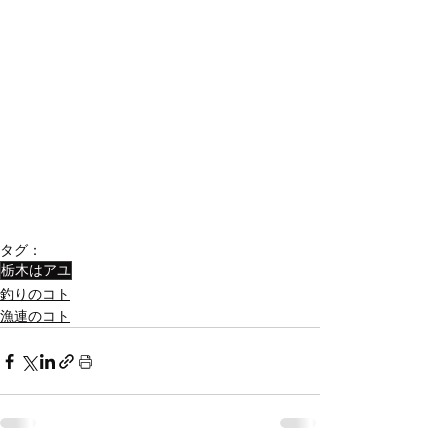
タグ：
栃木はアユ
釣りのコト
漁連のコト