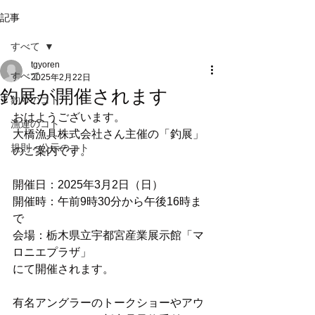
記事
すべて
tgyoren
すべて
2025年2月22日
釣展が開催されます
釣りのコト
おはようございます。
漁連のコト
大橋漁具株式会社さん主催の「釣展」
規則・公示のコト
のご案内です。
開催日：2025年3月2日（日）
開催時：午前9時30分から午後16時ま
で
会場：栃木県立宇都宮産業展示館「マ
ロニエプラザ」
にて開催されます。
有名アングラーのトークショーやアウ