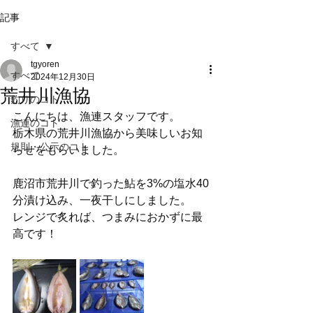
記事
すべて
tgyoren
すべて
2024年12月30日
荒井川漁協
釣りのコト
こんにちは、漁連スタッフです。
漁連のコト
栃木県の荒井川漁協から美味しいお知
規則・公示のコト
らせをもらいました。
鹿沼市荒井川で釣った鮎を3%の塩水40
分漬け込み、一夜干しにしました。
レンジで炙れば、つまみにおかずに最
高です！