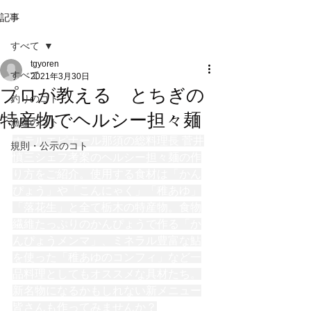
記事
すべて
tgyoren
すべて
2021年3月30日
プロが教える とちぎの
釣りのコト
特産物でヘルシー担々麺
漁連のコト
ホテルエピナール那須の総料理長 菅井
規則・公示のコト
慎三シェフ考案のヘルシー担々麺の作
り方をご紹介。使用する食材は「かん
ぴょう」や「こんにゃく」「稚あゆ」
「落花生」と全て栃木の特産物。食物
繊維たっぷりのかんぴょうで作る「か
んぴょうメンマ」、ミネラル豊富な鮎
を使った「稚あゆのコンフィ」など一
品料理としてもオススメな具材たち。
新名物になるかもしれない新メニュー
皆さんも作ってみませんか？