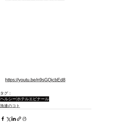
https://youtu.be/n9sGQicbEd8
タグ：
ヘルシー
ホテルエピナール
漁連のコト