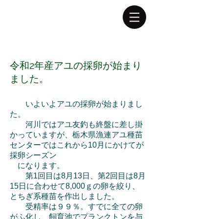
ログイン
令和2年産アユの採卵が始まり
ました。
いよいよアユの採卵が始まりまし
た。
河川ではアユ友釣も終盤に差し掛
かっていますが、栃木県漁連アユ種苗
センターではこれから10月にかけてが
採卵シーズン
になります。
第1回目は8月13日、第2回目は8月
15日に合わせて8,000ｇの卵を絞り、
とちぎ系種苗を作出しました。
受精率は９９％。すでに全ての卵
がふ化し、飼育池でプランクトンを与