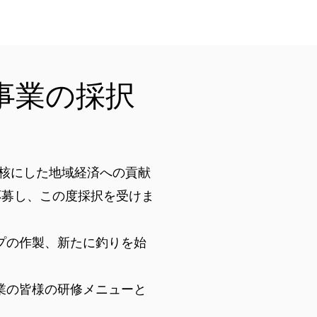
ログイン
事業の採択
核にした地域経済への貢献
応募し、この度採択を受けま
プの作製、新たに釣りを始
業の皆様の研修メニューと
。