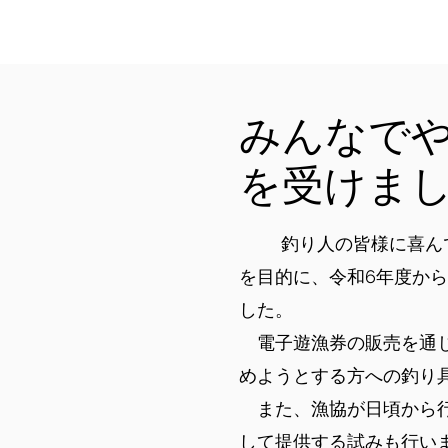
みんなで
を受けま
釣り人の皆様に喜ん
を目的に、令和6年度か
した。
電子遊漁券の販売を通じ
めようとする方への釣り
​ また、漁協が日頃か
して提供